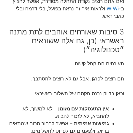
ואם אתם רוצים נקודת התחלה מסודרת, אפשר להציץ
ב-
WiWi
ולראות איך זה נראה בפועל, בלי דרמה ובלי
כאבי ראש.
3 סיבות שאורחים אוהבים לתת מתנה
באשראי (כן, גם אלה ששונאים
״טכנולוגיה״)
האורחים הם קהל קשוח.
הם רוצים לפרגן, אבל גם לא רוצים להסתבך.
וכאן בדיוק נכנס הקסם של תשלום באשראי.
אין התעסקות עם מזומן
– לא למשוך, לא
להחביא, לא לזכור להביא.
גמישות אמיתית
– אפשר לבחור סכום שמתאים
בדיוק, ולפעמים גם לפרוס לתשלומים.