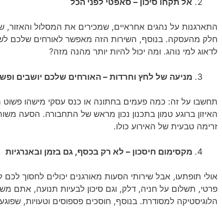
אל תקחו סיכון – סאפטי לפני הכל
התארגנות על נהגים אחראיים, שמכירים את המסלול והאזור, ש
חלק מהעסקה. בנוסף, השירות הזה מאפשר לאורחים שלכם לשב
לדאוג למי נוהג. ומה יכול להיות יותר מהנה מזה?
מניעה של לחץ וחרדות – האורחים שלכם יושבים ופש
תחשבו על זה: כמה פעמים בחתונה או כנס עסקי מישהו פשוט ה
האיזון ברוגע טמון בתכנון נכון מראש של התחבורה. הסעה משות
זרימה טבעית של האירוע כולו.
מקסימום חיסכון – לא רק בכסף, גם בזמן ובאנרגיות
אולי תופתעו, אבל שירותי הסעות מאורגנים יכולים לחסוך לכם 
פרטי, תשלום על חניה, דלק, וגם סיכון לבעיות תנועה, אתם מש
הלוגיסטיקה למסודרת. בנוסף, חוסכים פספוסים וטעויות, שפוגע