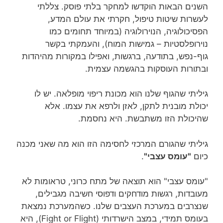
השנים הבאות הוקדשו למחקר בלתי פוסק. צללתי
לעשרות שיטות טיפול, חקרתי את עולם המדע,
הפסיכולוגיה, הנוירולוגיה (במיוחד תחומים כמו
נוירופלסטיות – גמישות המוח), והעמקתי בקשר
גוף-נפש, בתודעה, ברגשות, ואפילו במקורות מהיהדות
ובתורות העוסקות בהגשמה עצמית.
גיליתי שהגוף שלנו הוא מכונת ריפוי מופלאה. יש לו
יכולת מובנית לתקן, לאזן ולרפא את עצמו. אלא
שהיכולת הזו משתבשת. היא נחסמת.
גיליתי שהגורם המרכזי לחסימה הזו הוא מה שאני מכנה
כיום
"עומס עצבי"
.
"עומס עצבי" הוא תוצאה של מתח כרוני, טראומות לא
מעובדות, רגשות מודחקים ודפוסי חשיבה מגבילים,
שנצרבים במערכת העצבים שלנו. כשהמערכת נמצאת
בעומס תמידי, במצב הישרדותי (Fight or Flight), היא