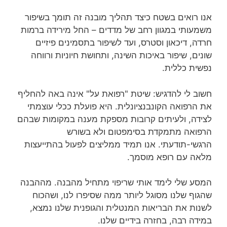
אנו רואים בשטח כיצד תהליך מובנה זה תומך בשיפור
משמעותי במגוון רחב של מדדים – החל מירידה ברמות
חרדה, דיכאון וסטרס, ועד לשיפור בתסמינים פיזיים
שונים, שיפור באיכות השינה, ותחושת חיוניות ורווחה
נפשית כללית.
חשוב לי להדגיש: שיטת "רפואת על" אינה באה להחליף
את הרפואה הקונבנציונלית. היא פועלת ככלי עוצמתי
לצידה, ולעיתים קרובות מספקת מענה במקומות שבהם
הרפואה מתמקדת בסימפטום ולא בשורש
הרגשי-תודעתי. אנו תמיד ממליצים לפעול בהתייעצות
מלאה עם רופא מוסמך.
המסע שלי לימד אותי שריפוי מתחיל מהבנה. מההבנה
שהגוף שלנו מסוגל ליותר ממה שסיפרו לנו, ושהכוח
לשנות את הבריאות המנטלית והגופנית שלנו נמצא,
במידה רבה, בחזרה בידיים שלנו.