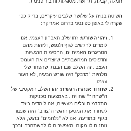
חמלה, קבלה, תחושת מסוגלות וחיבור פנימי).
השיטה בנויה על שלושה שלבים עיקריים, בדיוק כפי
שקרה לי באופן ספונטני בדרום אמריקה:
זיהוי השורש:
זהו שלב האבחון העצמי. אנו
לומדים להקשיב לגוף ולנפש, ולזהות מהם
הטריגרים האמיתיים, החסימות הרגשיות
והדפוסים המחשבתיים שיוצרים את העומס
העצבי. זה השלב שבו הבנתי שהפחד שלי
מלהיות "מדבק" היה שורש הבעיה, לא העור
עצמו.
שחרור אנרגיה רגשית:
זהו השלב האקטיבי של
ה"שחרור" שחוויתי. באמצעות טכניקות
מתקדמות וכלים מעשיים, אנו לומדים כיצד
לשחרר את המטען הרגשי ה"צורב" הזה שנצור
בגוף ובתודעה. אנו לא "נלחמים" ברגש, אלא
נותנים לו מקום ומאפשרים לו להשתחרר, ובכך