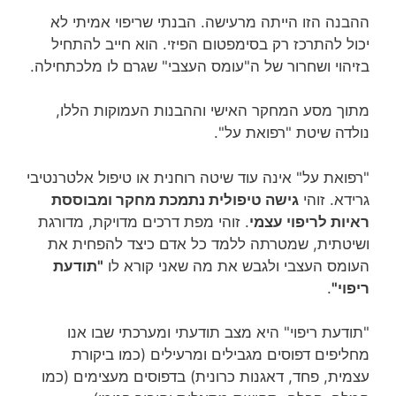
ההבנה הזו הייתה מרעישה. הבנתי שריפוי אמיתי לא
יכול להתרכז רק בסימפטום הפיזי. הוא חייב להתחיל
בזיהוי ושחרור של ה"עומס העצבי" שגרם לו מלכתחילה.
מתוך מסע המחקר האישי וההבנות העמוקות הללו,
נולדה שיטת "רפואת על".
"רפואת על" אינה עוד שיטה רוחנית או טיפול אלטרנטיבי
גרידא. זוהי
גישה טיפולית נתמכת מחקר ומבוססת
ראיות לריפוי עצמי
. זוהי מפת דרכים מדויקת, מדורגת
ושיטתית, שמטרתה ללמד כל אדם כיצד להפחית את
העומס העצבי ולגבש את מה שאני קורא לו
"תודעת
ריפוי"
.
"תודעת ריפוי" היא מצב תודעתי ומערכתי שבו אנו
מחליפים דפוסים מגבילים ומרעילים (כמו ביקורת
עצמית, פחד, דאגנות כרונית) בדפוסים מעצימים (כמו