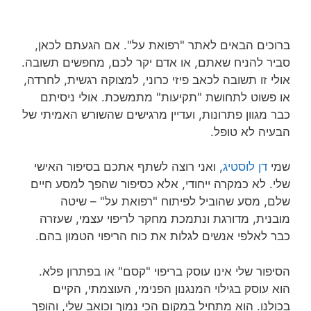
ברוכים הבאים לאתר "רפואת על". אם הגעתם לכאן,
סביר להניח שאתם, או אדם יקר לכם, מחפשים תשובה.
אולי זו תשובה לכאב פיזי כרוני, למצוקה רגשית, לחרדה,
או פשוט לתחושת "תקיעות" מתמשכת. אולי ניסיתם
כבר מגוון פתרונות, ועדיין מרגישים שהשורש האמיתי של
הבעיה לא טופל.
שמי
דן לוסטיג
, ואני רוצה לשתף אתכם בסיפור האישי
שלי. לא כמקרה ייחודי, אלא כסיפור שהפך למסע חיים
שלם, מסע שהוביל לפיתוח "רפואת על" – שיטה
מובנית, מדורגת ונתמכת מחקר לריפוי עצמי, שעזרה
כבר לאלפי אנשים לגלות את כוח הריפוי הטמון בהם.
הסיפור שלי אינו עוסק בריפוי "קסם" או בפתרון פלא.
הוא עוסק בגילוי המנגנון הפנימי, העוצמתי, הקיים
בכולנו. הוא מתחיל במקום הכי נמוך וכואב שלי, והופך