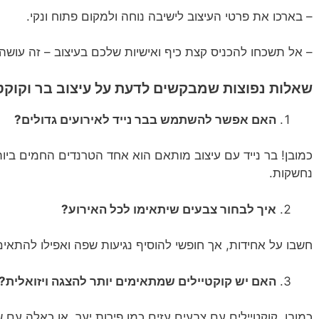
– בארכו את פרטי העיצוב לישיבה נוחה ולמקום פתוח ונקי.
– אל תשכחו להכניס קצת כיף ואישיות שלכם בעיצוב – זה עוש
שאלות נפוצות שמבקשים לדעת על עיצוב בר וקוקטי
האם אפשר להשתמש בבר נייד לאירועים גדולים?
כמובן! בר נייד עם עיצוב מותאם הוא אחד הטרנדים החמים ביות
נחשקות.
איך לבחור צבעים שיתאימו לכל האירוע?
חשבו על אחידות, אך חופשי להוסיף נגיעות שפה ואפילו להתאים
האם יש קוקטיילים שמתאימים יותר להצגה ויזואלית
כמובן, קוקטיילים עם צבעים עזים כמו פירות יער, או כאלה עם