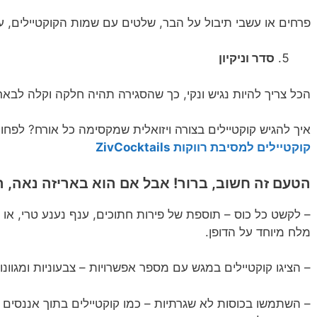
פרחים או עשבי תיבול על הבר, שלטים עם שמות הקוקטיילים, ע
סדר וניקיון
הכל צריך להיות נגיש ונקי, כך שהסגירה תהיה חלקה וקלה לבארמ
איך להגיש קוקטיילים בצורה ויזואלית שמקסימה כל אורח? לפ
קוקטיילים למסיבת רווקות ZivCocktails
הטעם זה חשוב, ברור! אבל אם הוא באריזה נאה,
– לקשט כל כוס – תוספת של פירות חתוכים, ענף נענע טרי, או 
מלח מיוחד על הדופן.
– הציגו קוקטיילים במגש עם מספר אפשרויות – צבעוניות ומגוונו
– השתמשו בכוסות לא שגרתיות – כמו קוקטיילים בתוך אננסים ק