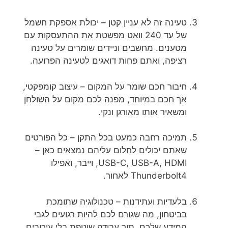
טעינה זה לא עניין קטן – יכולת אספקת חשמל
של עד 240 וואט מפשטת את ההתעסקות עם
מטענים. מחשבים וניידים שומרים על טעינה
רציפה, ואתם פחות דואגים לטעינה הפרועה.
חיבור חכם שומר על המקום – עיצוב קומפקטי,
אך חכם במיוחד, מפנה לכם מקום על השולחן
ומשאיר אותו מאורגן ונקי.
תמיכה רחבה כמעט בכל התקן – כל הפורטים
שאתם יכולים לחלום עליהם נמצאים כאן –
USB-C, USB-A, HDMI, וייבר, ואפילו
Thunderbolt4 לאחור.
בלעדיות ועתידנות – טכנולוגיה שתומכת
בביטחון, מה שגורם לכם להיות רגועים לגבי
המידע שלכם, תוך עבודה שוטפת בלי עיכובים.