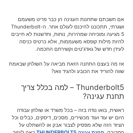
אם חשבתם שתחנות העגינה הן כבר פריט משעמם
ושגרתי, תתכוננו להיכנס לעולם אחר. ה-Thunderbolt
5 מגיעה ומוכיחה שמהירות, נוחות, וחדשנות לא חייבים
להיות מילות קופסא משעממות, אלא כרטיס כניסה
לעידן חדש של גאדג'טים וקשירתם החכמה.
אז מה בעצם התחנה הזאת מביאה על השולחן שבאמת
שווה להוריד את הכובע ולהגיד וואו?
Thunderbolt5 – למה בכלל צריך
תחנת עגינה?
ראשית, בואו נודה בזה – בכל משרד או שולחן עבודה
היום יש עוד ועוד מכשירים, מסכים, דיסקים, כבלים וכל
הציוד הזה שלא מפסיק לצבור אבק או להשתלט על
הסביבה.
תחנת עגינה THUNDERBOLT5
באה לעזור