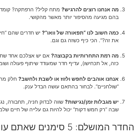
מה אנחנו רוצים להרגיש?
מתח קליל? הרפתקה? קומדיה
בהם מגיעה מהסיפור יותר מאשר מהקושי.
כמה חשוב לנו “תפאורה של וואו”?
יש חדרים שהם “חידו
את זה?”. הכי כיף כשזה גם וגם.
מה רמת התחרותיות בקבוצה?
אם יש אצלכם אחד שחיי
כזה, אל תכחישו), עדיף חדר שמעודד שיתוף פעולה ושומר
אנחנו אוהבים לחפש ולזוז או לשבת ולחשב?
חלק מהחד
“שולחניים”. לבחור בהתאם עושה הבדל ענק.
יש מגבלות זמן/נגישות?
שווה לבדוק חניה, תחבורה, נג
שבה “רק חמש דקות” יכול להיות גם עלייה של חיים שלמ
החדר המושלם: 5 סימנים שאתם עומדים ליהנות באמת