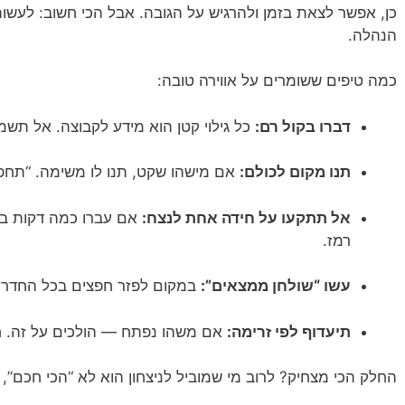
כן, אפשר לצאת בזמן ולהרגיש על הגובה. אבל הכי חשוב: לעשו
הנהלה.
כמה טיפים ששומרים על אווירה טובה:
דברו בקול רם:
כל גילוי קטן הוא מידע לקבוצה. אל תשמר
תנו מקום לכולם:
אם מישהו שקט, תנו לו משימה. “תחפש
אל תתקעו על חידה אחת לנצח:
אם עברו כמה דקות בל
רמז.
עשו “שולחן ממצאים”:
במקום לפזר חפצים בכל החדר,
תיעדוף לפי זרימה:
אם משהו נפתח — הולכים על זה. חד
החלק הכי מצחיק? לרוב מי שמוביל לניצחון הוא לא “הכי חכם”