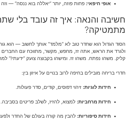
אופי חיפאי:
פחות פוזה, יותר “יאללה בוא ננסה” — וזה
חשיבה והנאה: איך זה עובד בלי שתר
מתמטיקה?
הסוד הגדול הוא שחדר טוב לא “מלמד” אותך לחשוב — הוא גו
ולגרד את הראש, אתה זז, מחפש, מקשר, מתווכח עם החברים ע
קליק. משהו נפתח. משהו זז. ומישהו בקבוצה צועק “ידעתי!” למר
חדרי בריחה מובילים בחיפה לרוב בנויים על איזון בין:
חידות לוגיות:
זיהוי דפוסים, קודים, סדר פעולות.
חידות מרחביות:
למצוא, להזיז, לשלב פריטים בסביבה.
חידות סיפוריות:
להבין מה קורה בעולם של החדר ולפע