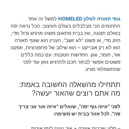
גופי תאורה לסלון HOMELED
למשל
זה אחד
התחומים הכי מבלבלים בעולם העיצוב: הכל נראה יפה
באולם תצוגה, ואז בבית פתאום משהו מרגיש גדול מדי,
חזק מדי, או פשוט “לא יושב”. העניין הוא שגוף תאורה
הוא לא רק אובייקט – הוא שילוב של פרופורציות, אפקט
אור, חומר, וגוון. החדשות הטובות: עם כמה כללים
פשוטים אפשר לבחור חכם ולהרגיש גאון עוד לפני
שהחשמלאי מגיע.
תתחילו מהשאלה החשובה באמת:
מה אתם רוצים שהאור יעשה?
לפני “איזה גוף יפה”, שואלים “איזה אור אני צריך
פה”. לכל אזור בבית יש משימה:
– סלון: שכבות אווירה + אור נעים לזמן איכות