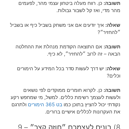
תשובה:
כן. רווח מעלה ביטחון עצמי מהר, לפעמים
מהר מדי, ואז קל לשבור גבולות.
שאלה:
איך יודעים אם אני משחק בשביל כיף או בשביל
״להחזיר״?
תשובה:
אם התוצאה הקודמת מנהלת את ההחלטה
הבאה – זה לרוב ״להחזיר״, לא כיף.
שאלה:
יש דרך לעשות סדר בכל המידע על הימורים
וכלים?
תשובה:
כן. לקרוא חומרים ממוקדים לפי נושאים
ולעשות לעצמך רשימת כללים. למשל, מי שמחפש רקע
נקודתי יכול להציץ בתוכן כמו
בט 365 הימורים
ולתרגם
את העקרונות לכללים אישיים ברורים.
8) בונים לעצמכם ״חוזה קצר״ – 9