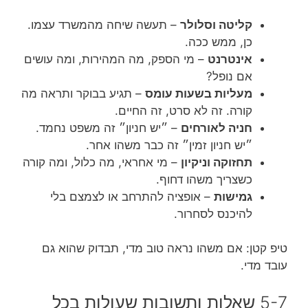
קליטה וסלולר
– תעשה שיחה מהמשרד עצמו.
כן, ממש ככה.
אינטרנט
– מי הספק, מה המהירות, ומה עושים
אם נופל?
מעליות בשעות עומס
– תגיע בבוקר ותראה מה
קורה. זה לא סרט, זה החיים.
חניה לאורחים
– ״יש חניון״ זה משפט נחמד.
״יש חניון זמין״ זה כבר משהו אחר.
תחזוקה וניקיון
– מי אחראי, מה כלול, ומה קורה
כשצריך משהו דחוף.
גמישות
– אופציה להתרחב או לצמצם בלי
להיכנס לסחרור.
טיפ קטן: אם משהו נראה טוב מדי, תבדוק שהוא גם
עובד מדי.
5-7 שאלות ותשובות שעולות בכל