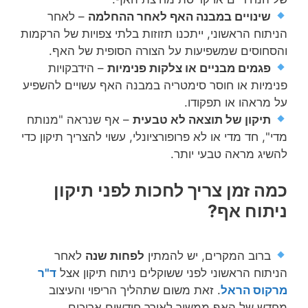
שינויים במבנה האף לאחר ההחלמה
– לאחר
הניתוח הראשוני, ייתכנו תזוזות בלתי צפויות של הרקמות
והסחוסים שמשפיעות על הצורה הסופית של האף.
פגמים מבניים או צלקות פנימיות
– הידבקויות
פנימיות או חוסר סימטריה במבנה האף עשויים להשפיע
על מראהו או תפקודו.
תיקון של תוצאה לא טבעית
– אף שנראה "מנותח
מדי", חד מדי או לא פרופורציונלי, עשוי להצריך תיקון כדי
להשיג מראה טבעי יותר.
כמה זמן צריך לחכות לפני תיקון
ניתוח אף?
ברוב המקרים, יש להמתין
לפחות שנה
לאחר
הניתוח הראשוני לפני ששוקלים ניתוח תיקון אצל
ד"ר
מרקוס הראל
. זאת משום שתהליך הריפוי והעיצוב
מחדש של האף ממשיך לאורך חודשים ארוכים,