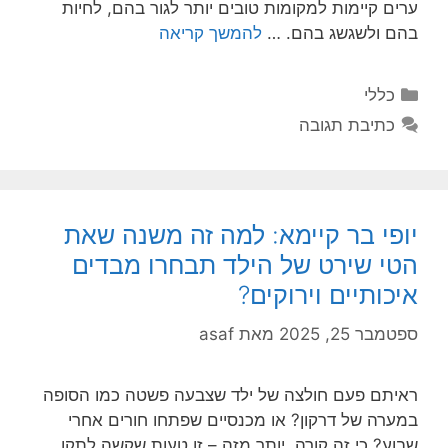
ערים קיימות למקומות טובים יותר לגור בהם, לחיות
בהם ולשגשג בהם. …
להמשך קריאה
קטגוריות
כללי
כתיבת תגובה
יופי בר קיימא: למה זה משנה שאת
הטי שירט של הילד תבחרו מבדים
איכותיים וירוקים?
ספטמבר 25, 2025
מאת
asaf
ראיתם פעם חולצה של ילד שצבעה פשטה כמו הסופה
במערה של דרקון? או מכנסיים שפתחו חורים אחרי
שבוע? כי זה קורה. יותר מזה – זו טעות שקשה לתקן