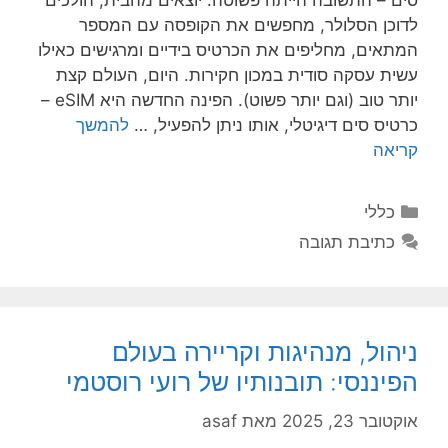
סים – התשובה הייתה פשוטה: יוצאים מהבית, הולכים
לדוכן הסלולר, מחפשים את הקופסה עם המספר
המתאים, מחליפים את הכרטיס בידיים ומרגישים כאילו
עשית עסקה סודית במכון חקירות. היום, העולם קצת
יותר טוב (וגם יותר פשוט). הפינה החדשה היא eSIM –
כרטיס סים דיגיטלי, אותו ניתן להפעיל, …
להמשך
קריאה
קטגוריות
כללי
כתיבת תגובה
ניהול, מנהיגות וקריירה בעולם
הפיננסי: תובנותיו של רועי רוסטמי
אוקטובר 23, 2025
מאת
asaf