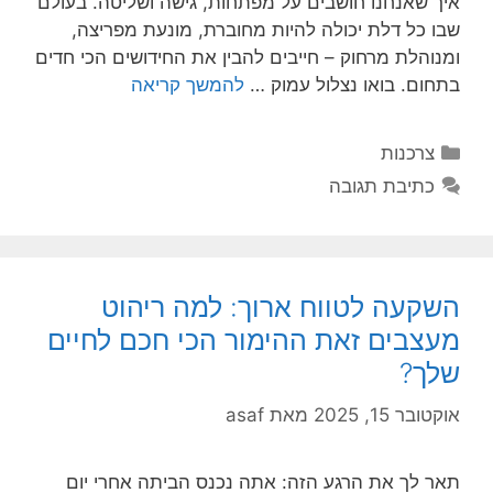
איך שאנחנו חושבים על מפתחות, גישה ושליטה. בעולם
שבו כל דלת יכולה להיות מחוברת, מונעת מפריצה,
ומנוהלת מרחוק – חייבים להבין את החידושים הכי חדים
בתחום. בואו נצלול עמוק …
להמשך קריאה
קטגוריות
צרכנות
כתיבת תגובה
השקעה לטווח ארוך: למה ריהוט
מעצבים זאת ההימור הכי חכם לחיים
שלך?
אוקטובר 15, 2025
מאת
asaf
תאר לך את הרגע הזה: אתה נכנס הביתה אחרי יום